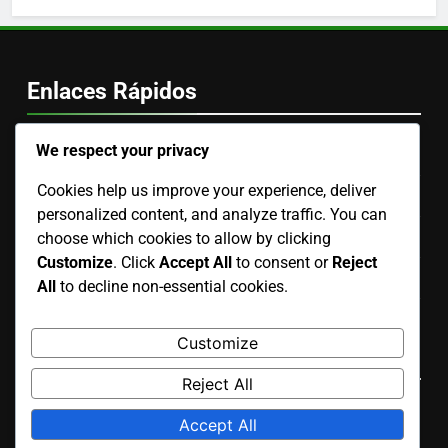
Enlaces Rápidos
We respect your privacy
Nuestra Historia
Cookies help us improve your experience, deliver
Términos de Servicio
personalized content, and analyze traffic. You can
Política de Protección de Datos
choose which cookies to allow by clicking
Customize
. Click
Accept All
to consent or
Reject
Contactar
All
to decline non-essential cookies.
Política de cookies
Customize
Language
Reject All
Spanish
▾
Accept All