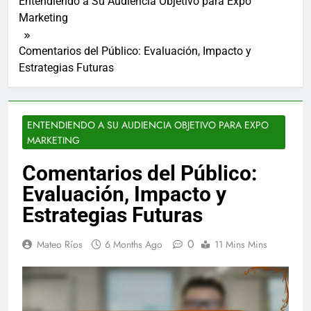
Entendiendo a Su Audiencia Objetivo para Expo
Marketing
Comentarios del Público: Evaluación, Impacto y
Estrategias Futuras
ENTENDIENDO A SU AUDIENCIA OBJETIVO PARA EXPO
MARKETING
Comentarios del Público:
Evaluación, Impacto y
Estrategias Futuras
0
Mateo Ríos
6 Months Ago
11 Mins Mins