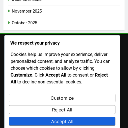
November 2025
October 2025
We respect your privacy
Enlaces Rápidos
Cookies help us improve your experience, deliver
personalized content, and analyze traffic. You can
choose which cookies to allow by clicking
Nuestra Historia
Customize
. Click
Accept All
to consent or
Reject
All
to decline non-essential cookies.
Términos de Servicio
Política de Protección de Datos
Customize
Contactar
Reject All
Política de cookies
Accept All
Language